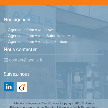
Nos agences
Agence intérim Axelis Lyon
Agence intérim Axelis Saint-Nazaire
Agence intérim Axelis Les Herbiers
Nous contacter
contact@axelis.fr
Suivez-nous
Mentions légales
-
Plan du site
- Copyright 2016 © Axelis
Réalisé pour vous, avec Passion |
Voyelle
et
Web Expressions