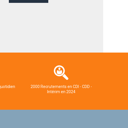
quotidien
2000 Recrutements en CDI - CDD -
Intérim en 2024