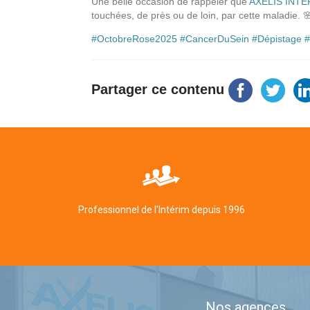
Une belle occasion de rappeler que
AXELIS INTE
touchées, de près ou de loin, par cette maladie. 
#
OctobreRose2025
#
CancerDuSein
#
Dépistage
#
Partager ce contenu
Professionnel de l'Intérim depuis 1996
Nos agences