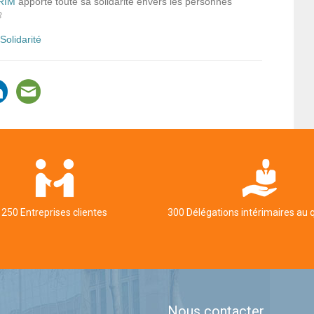
RIM
apporte toute sa solidarité envers les personnes

Solidarité
250 Entreprises clientes
300 Délégations intérimaires au 
Nous contacter