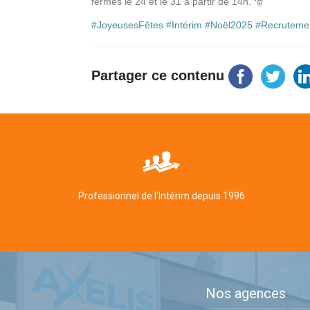
fermés le 24 et le 31 à partir de 14h. 🎅
#JoyeusesFêtes
#
Intérim
#
Noël2025
#
Recruteme
Partager ce contenu
Professionnel de l'Intérim depuis 1996
Nos agences