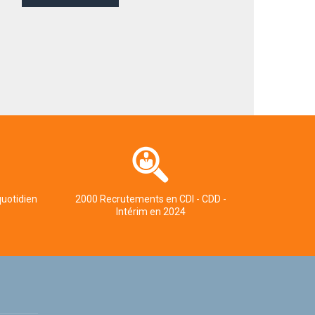
quotidien
2000 Recrutements en CDI - CDD -
Intérim en 2024