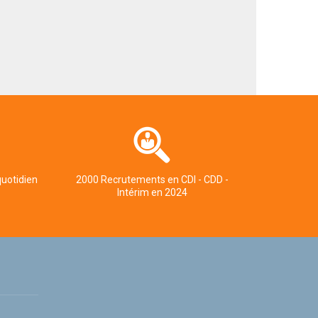
quotidien
2000 Recrutements en CDI - CDD -
Intérim en 2024