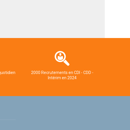
quotidien
2000 Recrutements en CDI - CDD -
Intérim en 2024