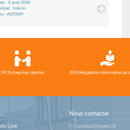
te : 3 août 2026
ntrat : Intérim
eu : AIZENAY
250 Entreprises clientes
300 Délégations intérimaires au 
Nous contacter
contact@axelis.fr
elis Lyon