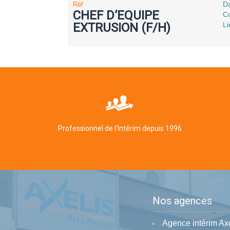
Da
Réf
CHEF D’EQUIPE
Co
EXTRUSION (F/H)
Li
Professionnel de l'Intérim depuis 1996
Nos agences
Agence intérim Ax