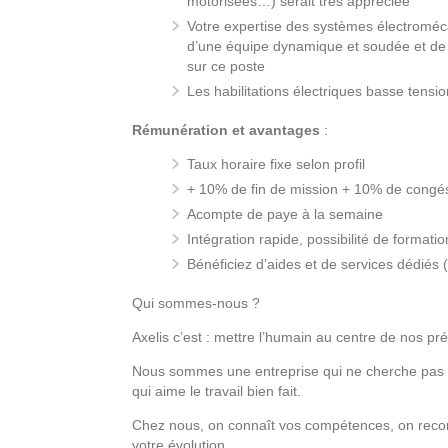
motorisées…) serait très appréciée
Votre expertise des systèmes électromécan
d’une équipe dynamique et soudée et de v
sur ce poste
Les habilitations électriques basse tensi
Rémunération et avantages
:
Taux horaire fixe selon profil
+ 10% de fin de mission + 10% de congé
Acompte de paye à la semaine
Intégration rapide, possibilité de formatio
Bénéficiez d’aides et de services dédiés
Qui sommes-nous ?
Axelis c’est : mettre l’humain au centre de nos pr
Nous sommes une entreprise qui ne cherche pas 
qui aime le travail bien fait.
Chez nous, on connaît vos compétences, on reco
votre évolution.