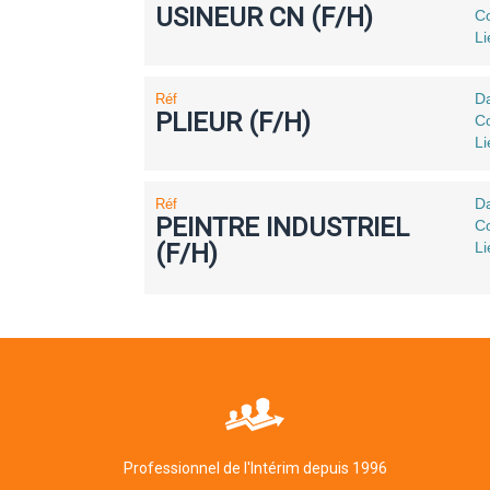
USINEUR CN (F/H)
Co
Li
Da
Réf
PLIEUR (F/H)
Co
Li
Da
Réf
PEINTRE INDUSTRIEL
Co
(F/H)
Li
Professionnel de l'Intérim depuis 1996