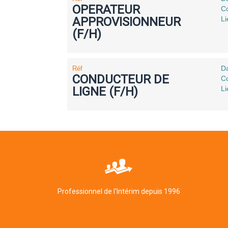
OPERATEUR
Co
APPROVISIONNEUR
L
(F/H)
Da
Réf
CONDUCTEUR DE
Co
LIGNE (F/H)
L
Professionnel de l'Intérim depuis 1996