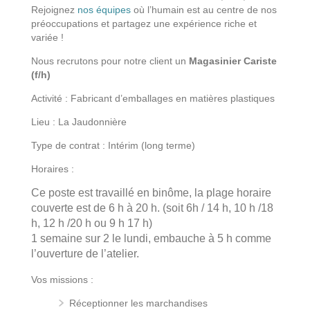
Rejoignez
nos équipes
où l’humain est au centre de nos
préoccupations et partagez une expérience riche et
variée !
Nous recrutons pour notre client un
Magasinier Cariste
(f/h)
Activité : Fabricant d’emballages en matières plastiques
Lieu : La Jaudonnière
Type de contrat : Intérim (long terme)
Horaires :
Ce poste est travaillé en binôme, la plage horaire
couverte est de 6 h à 20 h. (soit 6h / 14 h, 10 h /18
h, 12 h /20 h ou 9 h 17 h)
1 semaine sur 2 le lundi, embauche à 5 h comme
l’ouverture de l’atelier.
Vos missions :
Réceptionner les marchandises