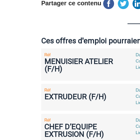
Partager ce contenu
Ces offres d'emploi pourraie
Da
Réf
MENUISIER ATELIER
Co
(F/H)
L
Da
Réf
EXTRUDEUR (F/H)
Co
Li
Da
Réf
CHEF D’EQUIPE
Co
EXTRUSION (F/H)
Li