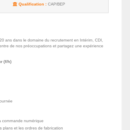
Qualification :
CAP/BEP
20 ans dans le domaine du recrutement en Intérim, CDI,
entre de nos préoccupations et partagez une expérience
r (f/h)
journée
e à commande numérique
s plans et les ordres de fabrication